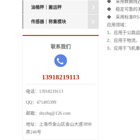
◆ 采用数据线
油桶秤｜搬运秤
◆ 稳定可靠的无
◆ 采用标准RS
传感器｜称重模块
应用领域：
1、应用于公路
2、应用于物流
联系我们
3、应用于飞机
13918219113
电话：
13918219113
QQ：
471495399
邮箱：
shyzhq@126.com
地址：
上海市金山区金山大道3898
弄246号