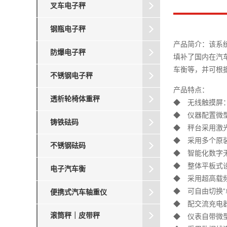
叉车电子秤
钢瓶电子秤
产品简介：该系
防爆电子秤
填补了国内在汽
车衡等，并可根
不锈钢电子秤
产品特点：
透析轮椅体重秤
◆ 无线触摸屏
◆ 仪器配置微
铸铁砝码
◆ 秤台采用激
◆ 采用多个原
不锈钢砝码
◆ 智能化数字
◆ 整体平板式
电子汽车衡
◆ 采用超高载
◆ 可自由切换“
便携式汽车轴重仪
◆ 配交流充电
滚筒秤｜皮带秤
◆ 仪表自带微