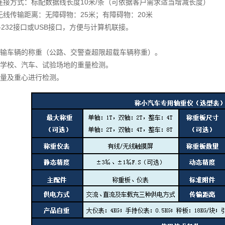
连接方式：标配数据线长度10米/条（可依据客户需求适当增减长度）
线传输距离：无障碍物：25米；有障碍物：20米
-232接口或USB接口，方便与计算机联接。
运输车辆的称重（公路、交警查超限超载车辆称重）。
、学校、汽车、试验场地的重量检测。
重量及重心进行检测。