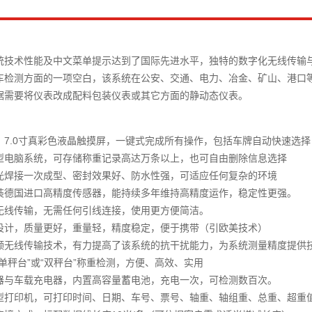
统技术性能及中文菜单提示达到了国际先进水平，独特的数字化无线传输
车检测方面的一项空白，该系统在公安、交通、电力、冶金、矿山、港口
据需要将仪表改成配料包装仪表或其它方面的静动态仪表。
：7.0寸真彩色液晶触摸屏，一键式完成所有操作，包括车牌自动快速选择
型电脑系统，可存储称重记录高达万条以上，也可自由删除信息选择
光焊接一次成型、密封效果好、防水性强，可适应任何复杂的环境
装德国进口高精度传感器，能持续多年维持高精度运作，稳定性更强。
无线传输，无需任何引线连接，使用更方便简洁。
设计，质量更好，重量轻，精度稳定，便于携带（引欧美技术）
频无线传输技术，有力提高了该系统的抗干扰能力，为系统测量精度提供
单秤台”或“双秤台”称重检测，方便、高效、实用
器与车载充电器，内置高容量蓄电池，充电一次，可检测数百次。
型打印机，可打印时间、日期、车号、票号、轴重、轴组重、总重、超重