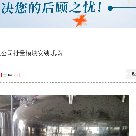
某公司批量模块安装现场
8【
大
中
小
】