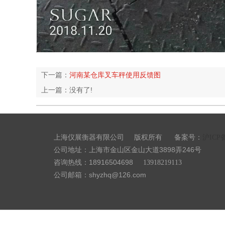
下一篇：
河南某仓库叉车秤使用反馈图
上一篇：没有了!
上海仪展衡器有限公司
备案号：
版权所有
沪ICP备
公司地址：上海市金山区金山大道3898弄246号
咨询热线：18916504698
13918219113
公司邮箱：shyzhq@126.com